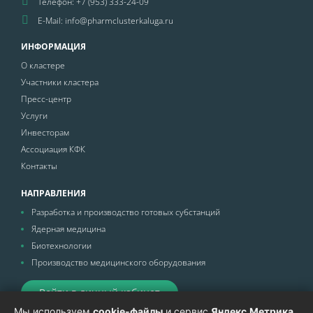
Телефон: +7 (953) 333-24-09
E-Mail: info@pharmclusterkaluga.ru
ИНФОРМАЦИЯ
О кластере
Участники кластера
Пресс-центр
Услуги
Инвесторам
Ассоциация КФК
Контакты
НАПРАВЛЕНИЯ
Разработка и производство готовых субстанций
Ядерная медицина
Биотехнологии
Производство медицинского оборудования
Войти в личный кабинет
Мы используем
cookie-файлы
и сервис
Яндекс.Метрика